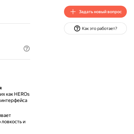
Задать новый вопрос
Как это работает?
я
их как HEROs
м интерфейса
ивает
 ловкость и