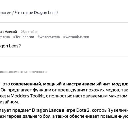
ологии
/
Что такое Dragon Lens?
а с Алисой
23 октября
птика
#Технологии
#Фотосъемка
#Фотообъектив
agon Lens?
ников, возможны неточности
 это
современный, мощный и настраиваемый чит-мод дл
.
Он предлагает функции от предыдущих похожих модов, так
eet и Modders Toolkit, с полностью настраиваемым макето
изайном.
твует предмет
Dragon Lance
в игре Dota 2, который увелич
аки героев дальнего боя, а также обеспечивает повышенную