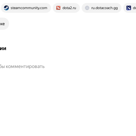
steamcommunity.com
dota2.ru
ru.dotacoach.gg
d
ске
ии
обы комментировать