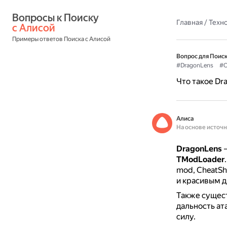
Вопросы к Поиску 
Главная
/
Техн
с Алисой
Примеры ответов Поиска с Алисой
Вопрос для Поиск
#DragonLens
#О
Что такое Dr
Алиса
На основе источ
DragonLens
—
TModLoader
mod, CheatSh
и красивым д
Также сущес
дальность ат
силу.