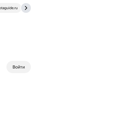
otaguide.ru
www.dotabuff.com
Войти