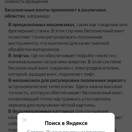
скорость вращения.
Бесконечные винты применяют в различных
областях
, например:
В прецизионных механизмах
, таких как токарные или
фрезерные станки.
В этих случаях бесконечный винт
позволяет точно регулировать положение
инструмента, что критично для качественной
обработки материалов.
В лифтах
, где он обеспечивает подъём тяжести с
минимальными затратами энергии.
В этой системе
бесконечный винт соединён с электродвигателем,
который, вращая винт, поднимает лифт.
В механизмах для регулировки положения зеркал
в
астрономических телескопах.
Здесь важна высокая
точность, которую обеспечивает бесконечный винт,
позволяющий точно настраивать угол наклона
зеркала для получения чёткой картины.
В безынерционных катушках
для улучшения
качества намотки лески на шпулю.
Он представляет
Поиск в Яндексе
собой комбинацию винта и колеса, которое
поворачивается в одну сторону.
При этом вал, на