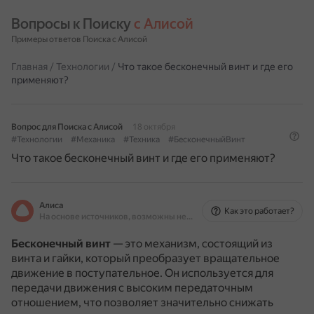
Вопросы к Поиску 
с Алисой
Примеры ответов Поиска с Алисой
Главная
/
Технологии
/
Что такое бесконечный винт и где его
применяют?
Вопрос для Поиска с Алисой
18 октября
#Технологии
#Механика
#Техника
#БесконечныйВинт
Что такое бесконечный винт и где его применяют?
Алиса
Как это работает?
На основе источников, возможны неточности
Бесконечный винт
— это механизм, состоящий из
винта и гайки, который преобразует вращательное
движение в поступательное.
Он используется для
передачи движения с высоким передаточным
отношением, что позволяет значительно снижать