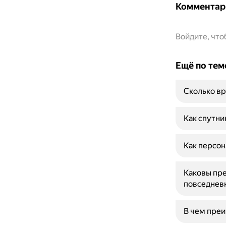
Комментар
Войдите, чт
Ещё по тем
Сколько вр
Как спутни
Как персон
Каковы пре
повседнев
В чем преи