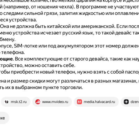
я небольшое количество мелких царапин на корпусе и диспл
й (например, от ношения чехла).
В программе не участвуют
 следами сильной грязи, залития жидкостью или оплавления
ся устройства.
Она не должна быть китайской или американской.
Если посл
меню устройства исчезает русский язык, то такой девайс та
бмену.
рпусе, SIM-лотке или под аккумулятором этот номер должен
 телефона.
ующие
.
Все комплектующие от старого девайса, такие как на
стройство, можно оставить себе.
обы приобрести новый телефон, нужно взять с собой паспо
на и размер скидки могут различаться в разных магазинах,
ть их в выбранном пункте торговли.
msk.t2.ru
www.mvideo.ru
media.halvacard.ru
dzen
ске