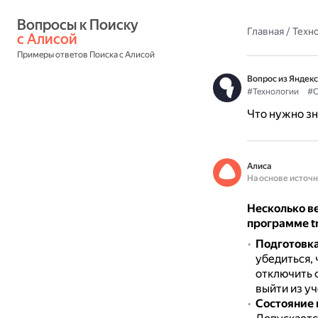
Вопросы к Поиску 
Главная
/
Техн
с Алисой
Примеры ответов Поиска с Алисой
Вопрос из Яндекс
#Технологии
#С
Что нужно зн
Алиса
На основе источ
Несколько ве
программе tr
Подготовка
убедиться, 
отключить ф
выйти из уч
Состояние 