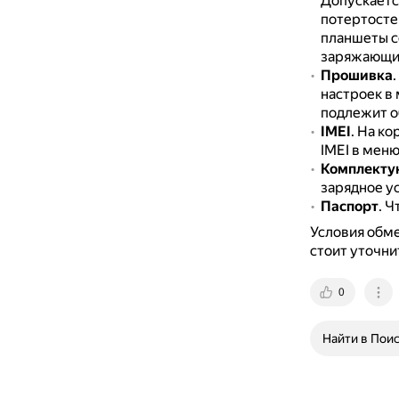
Допускаетс
потертосте
планшеты со
заряжающие
Прошивка
.
настроек в 
подлежит о
IMEI
.
На ко
IMEI в меню
Комплект
зарядное у
Паспорт
.
Чт
Условия обме
стоит уточни
0
Найти в Пои