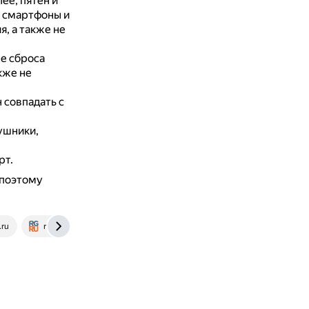
ее, пятен и
 смартфоны и
, а также не
е сброса
кже не
 совпадать с
ушники,
рт.
 поэтому
.ru
rg.ru