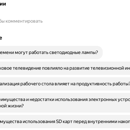
ии
обы комментировать
е
емени могут работать светодиодные лампы?
ковое телевидение повлияло на развитие телевизионной и
ализация рабочего стола влияет на продуктивность работы
имущества и недостатки использования электронных устро
ной жизни?
мущества использования SD карт перед внутренними нако