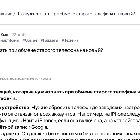
ологии
/
Что нужно знать при обмене старого телефона на новый?
 Кью
22 ноября
мартфоны
#Обмен
#Гаджеты
#Техника
ать при обмене старого телефона на новый?
ников, возможны неточности
щей, которые нужно знать при обмене старого телефона н
ade-in:
 устройства
.
Нужно сбросить телефон до заводских настро
что он отвязан от всех аккаунтов.
Например, на iPhone след
ункцию «Найти iPhone», если она включена, а на устройств
ётной записи Google.
гаджета
.
Он должен быть чистым и без посторонних запахо