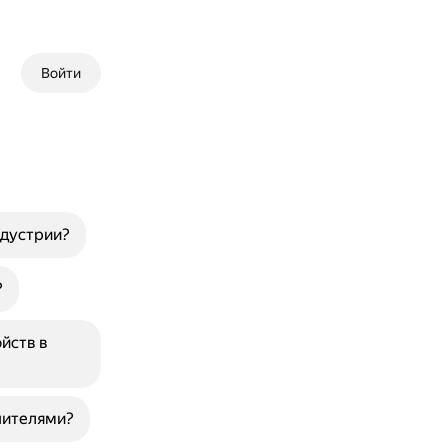
Войти
ндустрии?
?
йств в
пителями?