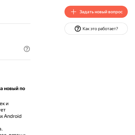
Задать новый вопрос
Как это работает?
а новый по
ек и
ует
ах Android
в.