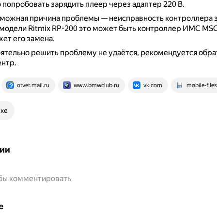
попробовать зарядить плеер через адаптер 220 В.
зможная причина проблемы — неисправность контроллера з
модели Ritmix RP-200 это может быть контроллер ИМС MSC
ет его замена.
ятельно решить проблему не удаётся, рекомендуется обра
нтр.
otvet.mail.ru
www.bmwclub.ru
vk.com
mobile-file
ске
ии
обы комментировать
е