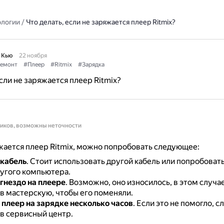
ологии
/
Что делать, если не заряжается плеер Ritmix?
 Кью
22 ноября
емонт
#Плеер
#Ritmix
#Зарядка
если не заряжается плеер Ritmix?
ников, возможны неточности
жается плеер Ritmix, можно попробовать следующее:
кабель
.
Стоит использовать другой кабель или попробовать
ругого компьютера.
гнездо на плеере
.
Возможно, оно износилось, в этом случае
в мастерскую, чтобы его поменяли.
плеер на зарядке несколько часов
.
Если это не помогло, с
 в сервисный центр.