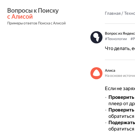
Вопросы к Поиску 
Главная
/
Техн
с Алисой
Примеры ответов Поиска с Алисой
Вопрос из Яндекс
#Технологии
#Р
Что делать, 
Алиса
На основе источ
Если не заря
Проверить 
плеер от д
Проверить 
обратиться 
Подержать 
обратиться