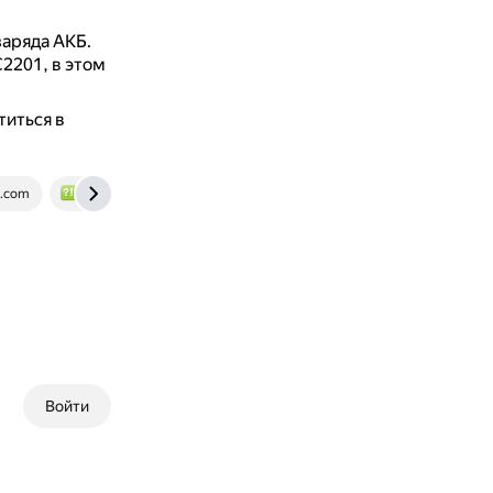
аряда АКБ.
2201, в этом
титься в
s.com
www.bolshoyvopros.ru
Войти