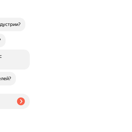
ндустрии?
?
с
елей?