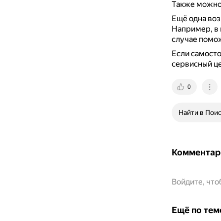
Также можно 
Ещё одна во
Например, в 
случае помож
Если самосто
сервисный це
0
Найти в Пои
Комментар
Войдите, чт
Ещё по тем