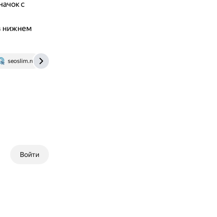
начок с
в нижнем
seoslim.ru
ru.wikipedia.org
Войти