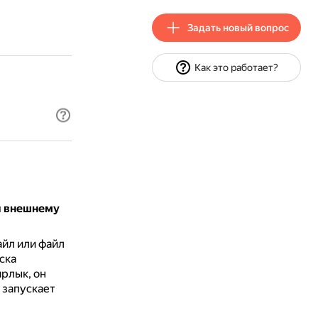
Задать новый вопрос
Как это работает?
и внешнему
айл или файл
ска
ярлык, он
 запускает