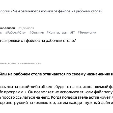
ологии
/
Чем отличаются ярлыки от файлов на рабочем столе?
а с Алисой
31 декабря
лы
#РабочийСтол
#Отличия
#Компьютеры
#IT
#Технологии
ся ярлыки от файлов на рабочем столе?
ников, возможны неточности
йлы на рабочем столе отличаются по своему назначению 
ссылка на какой-либо объект, будь то папка, исполняемый ф
ибо программы.
Он позволяет не использовать сам файл запу
 просто ссылаться на него.
Когда пользователь активирует 
ор инструкций на компьютер, затем находит нужный файл и