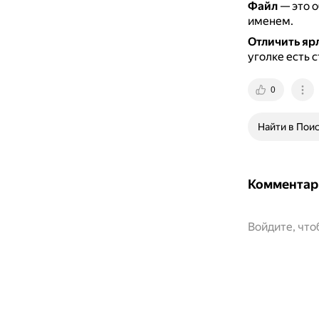
Файл
— это о
именем.
Отличить ярл
уголке есть с
0
Найти в Пои
Комментар
Войдите, чт