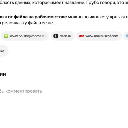
бласть данных, которая имеет название.
Грубо говоря, это з
ык от файла на рабочем столе
можно по иконке: у ярлыка 
трелочка, а у файла её нет.
www.bolshoyvopros.ru
dzen.ru
www.makeuseof.com
ске
ии
обы комментировать