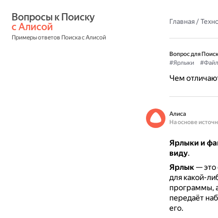
Вопросы к Поиску 
Главная
/
Техн
с Алисой
Примеры ответов Поиска с Алисой
Вопрос для Поиск
#Ярлыки
#Фай
Чем отличают
Алиса
На основе источ
Ярлыки и фа
виду
.
Ярлык
— это 
для какой-л
программы, а
передаёт наб
его.