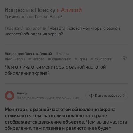
Вопросы к Поиску 
с Алисой
Примеры ответов Поиска с Алисой
Главная
/
Технологии
/
Чем отличаются мониторы с разной
частотой обновления экрана?
Вопрос для Поиска с Алисой
3 марта
#Мониторы
#Частота
#Обновление
#Экран
#Технологии
Чем отличаются мониторы с разной частотой
обновления экрана?
Алиса
Как это работает?
На основе источников, возможны неточности
Мониторы с разной частотой обновления экрана
отличаются тем, насколько плавно на экране
отображается движение объектов
.
Чем выше частота
обновления, тем плавнее и реалистичнее будет