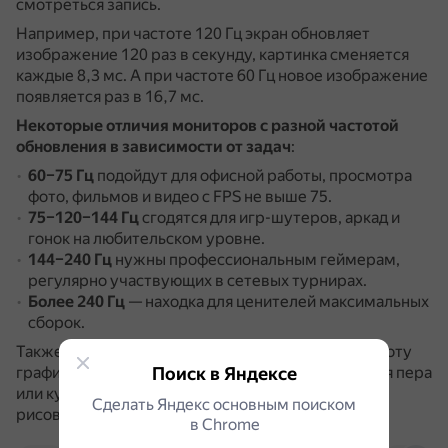
смотреться запись.
Например, при частоте 120 Гц экран обновляет
изображение 120 раз в секунду, картинка сменяется
каждые 8,3 мс.
А при частоте 60 Гц новое изображение
появляется раз в 16,7 мс.
Некоторые отличия мониторов с разной частотой
обновления в зависимости от задач
:
60–75 Гц
подойдут для офисной работы, просмотра
фото, фильмов и видео с FPS не выше 75.
75–120–144 Гц
сгодятся для игр-шутеров, аркад и
гонок на любительском уровне.
144–240 Гц
нужны профессиональным геймерам,
регулярно участвующих в сетевых турнирах.
Более 240 Гц
— находка для ценителей максимальных
сборок.
Также высокая частота обновления улучшает работу
Поиск в Яндексе
графических дизайнеров и художников: движения пера
или курсора становятся плавнее, что позволяет
Сделать Яндекс основным поиском
рисовать точнее и выразительнее.
в Сhrome