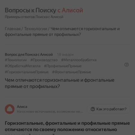
Вопросы к Поиску 
с Алисой
Примеры ответов Поиска с Алисой
Главная
/
Технологии
/
Чем отличаются горизонтальные и
фронтальные прямые от профильных?
Вопрос для Поиска с Алисой
18 января
#Технологии
#Производство
#Металлообработка
#ОбработкаМеталла
#ПрофильныеПрямые
#ГоризонтальныеПрямые
#ФронтальныеПрямые
Чем отличаются горизонтальные и фронтальные
прямые от профильных?
Алиса
Как это работает?
На основе источников, возможны неточности
Горизонтальные, фронтальные и профильные прямые
отличаются по своему положению относительно