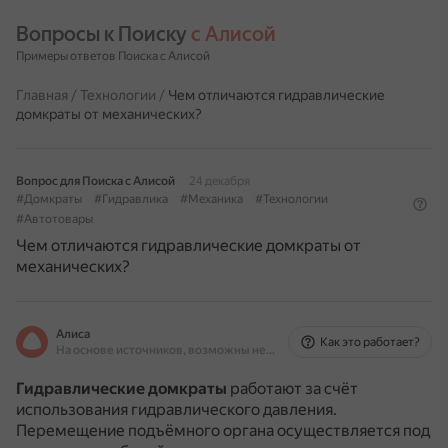
Вопросы к Поиску 
с Алисой
Примеры ответов Поиска с Алисой
Главная
/
Технологии
/
Чем отличаются гидравлические
домкраты от механических?
Вопрос для Поиска с Алисой
24 декабря
#Домкраты
#Гидравлика
#Механика
#Технологии
#Автотовары
Чем отличаются гидравлические домкраты от
механических?
Алиса
Как это работает?
На основе источников, возможны неточности
Гидравлические домкраты
работают за счёт
использования гидравлического давления.
Перемещение подъёмного органа осуществляется под