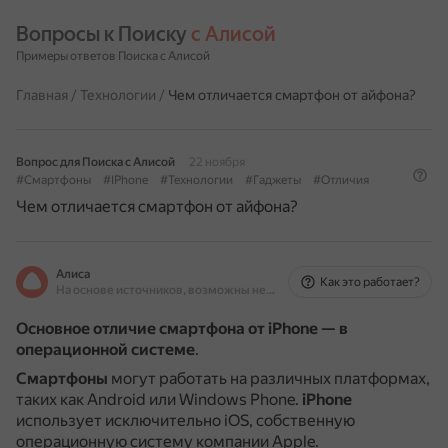
Вопросы к Поиску 
с Алисой
Примеры ответов Поиска с Алисой
Главная
/
Технологии
/
Чем отличается смартфон от айфона?
Вопрос для Поиска с Алисой
22 ноября
#Смартфоны
#IPhone
#Технологии
#Гаджеты
#Отличия
Чем отличается смартфон от айфона?
Алиса
Как это работает?
На основе источников, возможны неточности
Основное отличие смартфона от iPhone — в
операционной системе
.
Смартфоны
могут работать на различных платформах,
таких как Android или Windows Phone.
iPhone
использует исключительно iOS, собственную
операционную систему компании Apple.