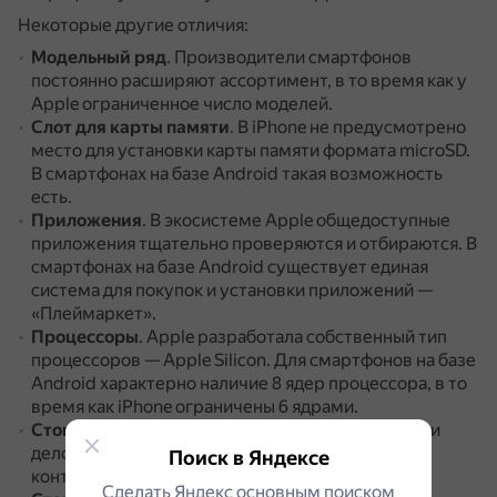
Некоторые другие отличия:
Модельный ряд
.
Производители смартфонов
постоянно расширяют ассортимент, в то время как у
Apple ограниченное число моделей.
Слот для карты памяти
.
В iPhone не предусмотрено
место для установки карты памяти формата microSD.
В смартфонах на базе Android такая возможность
есть.
Приложения
.
В экосистеме Apple общедоступные
приложения тщательно проверяются и отбираются.
В
смартфонах на базе Android существует единая
система для покупок и установки приложений —
«Плеймаркет».
Процессоры
.
Apple разработала собственный тип
процессоров — Apple Silicon.
Для смартфонов на базе
Android характерно наличие 8 ядер процессора, в то
время как iPhone ограничены 6 ядрами.
Стоимость
.
iPhone традиционно более дорогой, и
дело здесь не только в бренде, но и в подходе к
Поиск в Яндексе
контролю качества.
Сделать Яндекс основным поиском