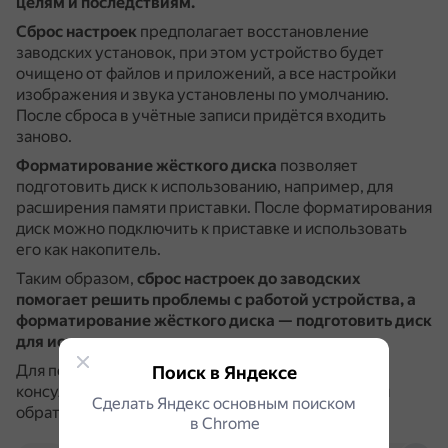
целям и последствиям.
Сброс настроек
предполагает восстановление
заводских установок, при этом устройство будет
очищено от файлов и приложений, а все настройки
изображения и звука установлены по умолчанию.
После сброса в учётные записи придётся входить
заново.
Форматирование жёсткого диска
позволяет
подготовить диск к использованию, например, для
расширения памяти приставки.
После форматирования
диск можно подключить к приставке и использовать
его как накопитель.
Таким образом,
сброс настроек до заводских
помогает решить проблемы с работой устройства, а
форматирование жёсткого диска — подготовить диск
для использования в приставке
.
Для получения более подробной информации и
Поиск в Яндексе
консультации по ремонту техники рекомендуется
Сделать Яндекс основным поиском
обратиться в сервисный центр.
в Сhrome