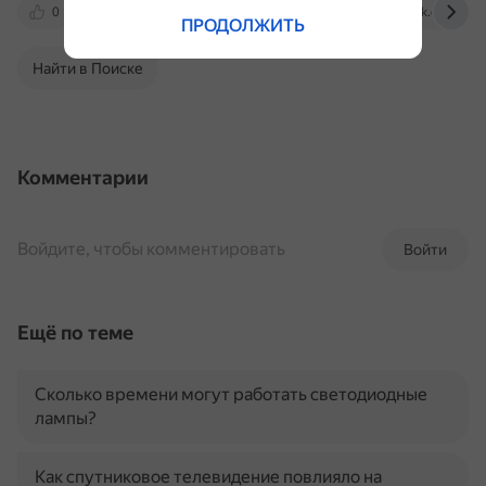
0
4pda.to
androidinsider.ru
vk.com
ПРОДОЛЖИТЬ
Найти в Поиске
Комментарии
Войдите, чтобы комментировать
Войти
Ещё по теме
Сколько времени могут работать светодиодные
лампы?
Как спутниковое телевидение повлияло на