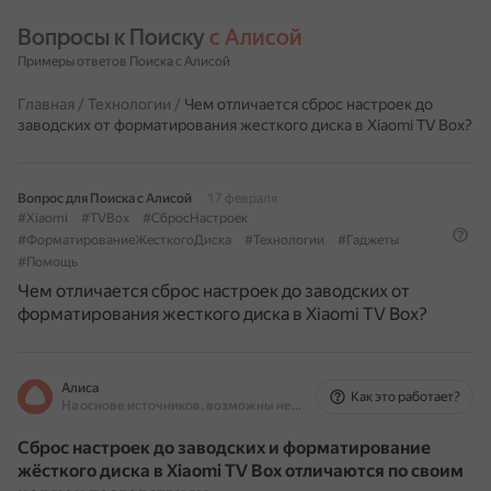
Вопросы к Поиску 
с Алисой
Примеры ответов Поиска с Алисой
Главная
/
Технологии
/
Чем отличается сброс настроек до
заводских от форматирования жесткого диска в Xiaomi TV Box?
Вопрос для Поиска с Алисой
17 февраля
#Xiaomi
#TVBox
#СбросНастроек
#ФорматированиеЖесткогоДиска
#Технологии
#Гаджеты
#Помощь
Чем отличается сброс настроек до заводских от
форматирования жесткого диска в Xiaomi TV Box?
Алиса
Как это работает?
На основе источников, возможны неточности
Сброс настроек до заводских и форматирование
жёсткого диска в Xiaomi TV Box отличаются по своим