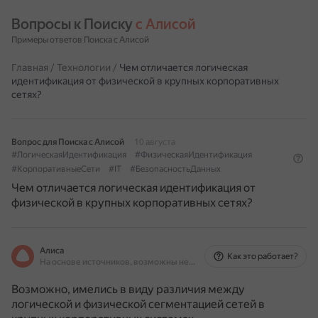
Вопросы к Поиску 
с Алисой
Примеры ответов Поиска с Алисой
Главная
/
Технологии
/
Чем отличается логическая
идентификация от физической в крупных корпоративных
сетях?
Вопрос для Поиска с Алисой
10 августа
#ЛогическаяИдентификация
#ФизическаяИдентификация
#КорпоративныеСети
#IT
#БезопасностьДанных
Чем отличается логическая идентификация от
физической в крупных корпоративных сетях?
Алиса
Как это работает?
На основе источников, возможны неточности
Возможно, имелись в виду различия между
логической и физической сегментацией сетей в