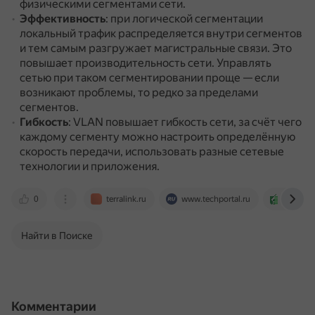
физическими сегментами сети.
Эффективность
: при логической сегментации
локальный трафик распределяется внутри сегментов
и тем самым разгружает магистральные связи.
Это
повышает производительность сети.
Управлять
сетью при таком сегментировании проще — если
возникают проблемы, то редко за пределами
сегментов.
Гибкость
: VLAN повышает гибкость сети, за счёт чего
каждому сегменту можно настроить определённую
скорость передачи, использовать разные сетевые
технологии и приложения.
0
terralink.ru
www.techportal.ru
compre
Найти в Поиске
Комментарии