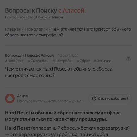
Вопросы к Поиску 
с Алисой
Примеры ответов Поиска с Алисой
Главная
/
Технологии
/
Чем отличается Hard Reset от обычного
сброса настроек смартфона?
Вопрос для Поиска с Алисой
12 сентября
#HardReset
#Смартфон
#Настройки
#Сброс
#Отличие
Чем отличается Hard Reset от обычного сброса
настроек смартфона?
Алиса
Как это работает?
На основе источников, возможны неточности
Hard Reset и обычный сброс настроек смартфона
могут отличаться по характеру процедуры.
Hard Reset
(аппаратный сброс, жёсткая перезагрузка)
— это перезагрузка устройства, при которой