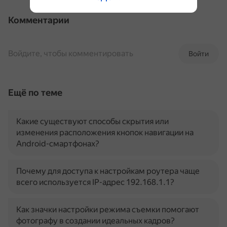
Комментарии
Войдите, чтобы комментировать
Войти
Ещё по теме
Какие существуют способы скрытия или
изменения расположения кнопок навигации на
Android-смартфонах?
Почему для доступа к настройкам роутера чаще
всего используется IP-адрес 192.168.1.1?
Как значки настройки режима съемки помогают
фотографу в создании идеальных кадров?