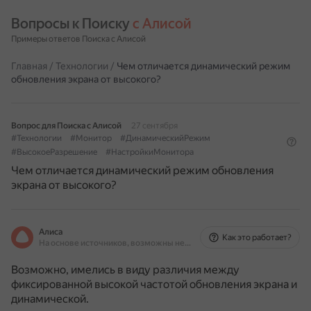
Вопросы к Поиску 
с Алисой
Примеры ответов Поиска с Алисой
Главная
/
Технологии
/
Чем отличается динамический режим
обновления экрана от высокого?
Вопрос для Поиска с Алисой
27 сентября
#Технологии
#Монитор
#ДинамическийРежим
#ВысокоеРазрешение
#НастройкиМонитора
Чем отличается динамический режим обновления
экрана от высокого?
Алиса
Как это работает?
На основе источников, возможны неточности
Возможно, имелись в виду различия между
фиксированной высокой частотой обновления экрана и
динамической.