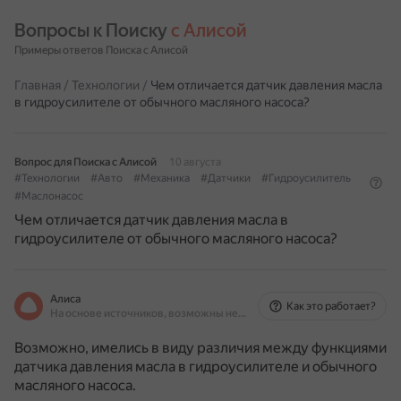
Вопросы к Поиску 
с Алисой
Примеры ответов Поиска с Алисой
Главная
/
Технологии
/
Чем отличается датчик давления масла
в гидроусилителе от обычного масляного насоса?
Вопрос для Поиска с Алисой
10 августа
#Технологии
#Авто
#Механика
#Датчики
#Гидроусилитель
#Маслонасос
Чем отличается датчик давления масла в
гидроусилителе от обычного масляного насоса?
Алиса
Как это работает?
На основе источников, возможны неточности
Возможно, имелись в виду различия между функциями
датчика давления масла в гидроусилителе и обычного
масляного насоса.