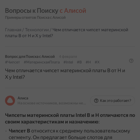
Вопросы к Поиску 
с Алисой
Примеры ответов Поиска с Алисой
Главная
/
Технологии
/
Чем отличается чипсет материнской
платы B от H и X у Intel?
Вопрос для Поиска с Алисой
4 февраля
#Чипсет
#МатеринскаяПлата
#Intel
#B
#H
#X
Чем отличается чипсет материнской платы B от H и
X у Intel?
Алиса
Как это работает?
На основе источников, возможны неточности
Чипсеты материнской платы Intel B и H отличаются по
своим характеристикам и назначению
:
Чипсет B
относится к среднему пользовательскому
сегменту.
Он предлагает больше слотов для