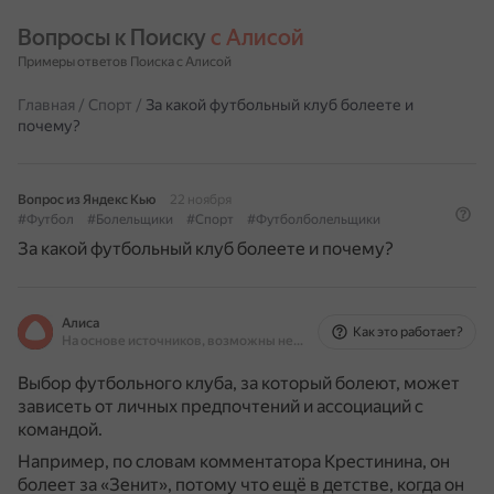
Вопросы к Поиску 
с Алисой
Примеры ответов Поиска с Алисой
Главная
/
Спорт
/
За какой футбольный клуб болеете и
почему?
Вопрос из Яндекс Кью
22 ноября
#Футбол
#Болельщики
#Спорт
#Футболболельщики
За какой футбольный клуб болеете и почему?
Алиса
Как это работает?
На основе источников, возможны неточности
Выбор футбольного клуба, за который болеют, может
зависеть от личных предпочтений и ассоциаций с
командой.
Например, по словам комментатора Крестинина, он
болеет за «Зенит», потому что ещё в детстве, когда он