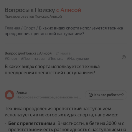
Вопросы к Поиску 
с Алисой
Примеры ответов Поиска с Алисой
Главная
/
Спорт
/
В каких видах спорта используется техника
преодоления препятствий наступанием?
Вопрос для Поиска с Алисой
21 марта
#Спорт
#Препятствия
#Техника
#Наступание
В каких видах спорта используется техника
преодоления препятствий наступанием?
Алиса
Как это работает?
На основе источников, возможны неточности
Техника преодоления препятствий наступанием
используется в некоторых видах спорта, например:
Бег с препятствиями
.
В частности, в беге на 3000 м с
препятствиями есть разновидность с наступанием на