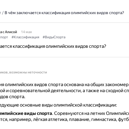
т
/
В чём заключается классификация олимпийских видов спорта?
а с Алисой
14 мая
порт
#Классификация
#ВидыСпорта
ается классификация олимпийских видов спорта?
ников, возможны неточности
я олимпийских видов спорта основана на общих закономер
й и соревновательной деятельности, а также на сходной с
дов спорта.
едующие основные виды олимпийской классификации:
импийские виды спорта
.
Соревнуются на летних Олимпийск
тся, например, лёгкая атлетика, плавание, гимнастика, фут