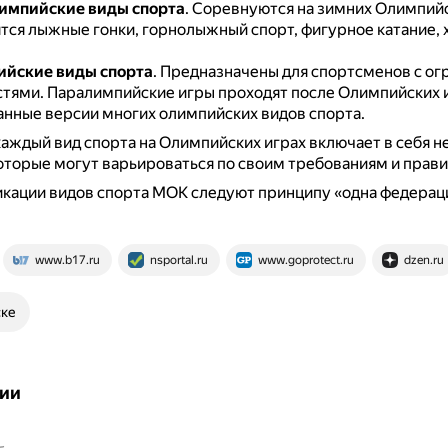
импийские виды спорта
.
Соревнуются на зимних Олимпийс
тся лыжные гонки, горнолыжный спорт, фигурное катание, 
йские виды спорта
.
Предназначены для спортсменов с о
стями.
Паралимпийские игры проходят после Олимпийских 
нные версии многих олимпийских видов спорта.
каждый вид спорта на Олимпийских играх включает в себя н
оторые могут варьироваться по своим требованиям и прави
кации видов спорта МОК следуют принципу «одна федераци
www.b17.ru
nsportal.ru
www.goprotect.ru
dzen.ru
ске
ии