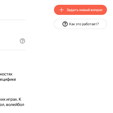
Задать новый вопрос
Как это работает?
ностях
пецифике
их играх.
К
бол, волейбол