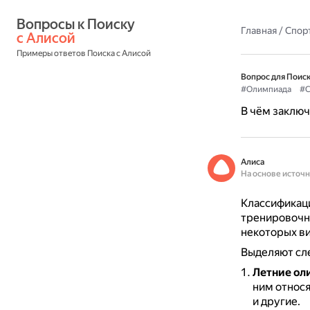
Вопросы к Поиску 
Главная
/
Спор
с Алисой
Примеры ответов Поиска с Алисой
Вопрос для Поиск
#Олимпиада
#С
В чём заключ
Алиса
На основе источ
Классификаци
тренировочно
некоторых ви
Выделяют сл
Летние ол
ним относя
и другие.