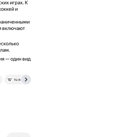
ких играх.
К
хоккей и
граниченными
и включают
есколько
лам.
я — один вид
ru.wikipedia.org