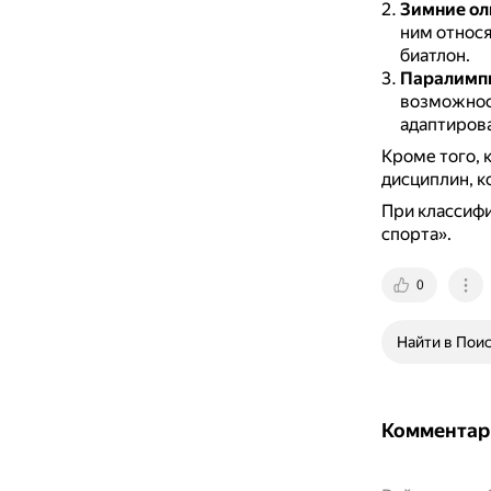
Зимние ол
ним относя
биатлон.
Паралимпи
возможно
адаптирова
Кроме того, 
дисциплин, к
При классифи
спорта».
0
Найти в Пои
Комментар