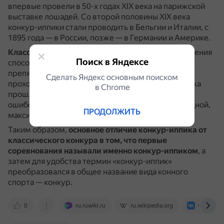
впервые провели в 50-х годах XIX века на парижской
выставке лошадей.
Со второй половины XIX века
конкур-иппики стали проводить в Бельгии и Италии, с
1895 года — в России, позже — в Германии и Америке.
Классический конкур
предназначен для определения
Поиск в Яндексе
способностей лошади и всадника к преодолению
препятствий.
Учитывается чистота и резвость
Сделать Яндекс основным поиском
прохождения маршрута.
Если два и более всадника
в Сhrome
прошли гит чисто или с одинаковым количеством
ошибок, результат определяется проведением одной,
ПРОДОЛЖИТЬ
максимум двух перепрыжек.
Таким образом,
основное отличие конкур-иппика от
классического конкура в том, что первые
соревнования называли именно конкур-иппиком
, а
затем для удобства термин «конкур-иппик»
преобразовался в общее название вида конного
спорта — конкур.
0
ru.ruwiki.ru
ru.wikipedia.org
vk.com