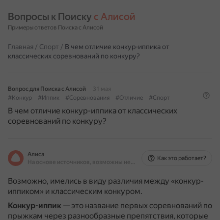
Вопросы к Поиску 
с Алисой
Примеры ответов Поиска с Алисой
Главная
/
Спорт
/
В чем отличие конкур-иппика от
классических соревнований по конкуру?
Вопрос для Поиска с Алисой
31 мая
#Конкур
#Иппик
#Соревнования
#Отличие
#Спорт
В чем отличие конкур-иппика от классических
соревнований по конкуру?
Алиса
Как это работает?
На основе источников, возможны неточности
Возможно, имелись в виду различия между «конкур-
иппиком» и классическим конкуром.
Конкур-иппик
— это название первых соревнований по
прыжкам через разнообразные препятствия, которые