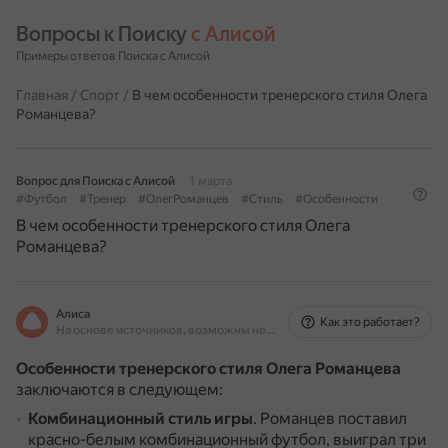
Вопросы к Поиску 
с Алисой
Примеры ответов Поиска с Алисой
Главная
/
Спорт
/
В чем особенности тренерского стиля Олега
Романцева?
Вопрос для Поиска с Алисой
1 марта
#Футбол
#Тренер
#ОлегРоманцев
#Стиль
#Особенности
В чем особенности тренерского стиля Олега
Романцева?
Алиса
Как это работает?
На основе источников, возможны неточности
Особенности тренерского стиля Олега Романцева
заключаются в следующем:
Комбинационный стиль игры
.
Романцев поставил
красно-белым комбинационный футбол, выиграл три