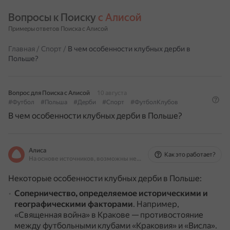
Вопросы к Поиску 
с Алисой
Примеры ответов Поиска с Алисой
Главная
/
Спорт
/
В чем особенности клубных дерби в
Польше?
Вопрос для Поиска с Алисой
10 августа
#Футбол
#Польша
#Дерби
#Спорт
#ФутболКлубов
В чем особенности клубных дерби в Польше?
Алиса
Как это работает?
На основе источников, возможны неточности
Некоторые особенности клубных дерби в Польше:
Соперничество, определяемое историческими и
географическими факторами
.
Например,
«Священная война» в Кракове — противостояние
между футбольными клубами «Краковия» и «Висла».