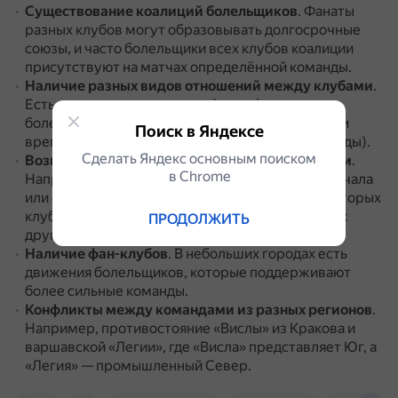
Существование коалиций болельщиков
.
Фанаты
разных клубов могут образовывать долгосрочные
союзы, и часто болельщики всех клубов коалиции
присутствуют на матчах определённой команды.
Наличие разных видов отношений между клубами
.
Есть дружеские отношения (згоды), когда
болельщики часто посещают матчи друг друга, и
Поиск в Яндексе
временные соглашения о сотрудничестве (уклады).
Сделать Яндекс основным поиском
Возможны столкновения между болельщиками
.
в Сhrome
Например, во время матчей, незадолго до их начала
или сразу после окончания, так как фанаты некоторых
клубов не испытывают большой симпатии друг к
ПРОДОЛЖИТЬ
другу.
Наличие фан-клубов
.
В небольших городах есть
движения болельщиков, которые поддерживают
более сильные команды.
Конфликты между командами из разных регионов
.
Например, противостояние «Вислы» из Кракова и
варшавской «Легии», где «Висла» представляет Юг, а
«Легия» — промышленный Север.