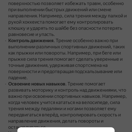
поверхностью позволяет избежать травм, особенно
при выполнении быстрых движений или смене
направления.
Например, сила трения между палкой и
рукой хоккеиста помогает ему контролировать
клюшку и ударять по шайбе без опасности потерять
равновесие и упасть.
Контроль движения
.
Трение особенно важно при
выполнении различных спортивных движений, таких
как прыжки или повороты.
Например, при беге или
прыжке сила трения помогает сделать уверенные и
точные движения, удерживая спортсмена на
поверхности и предотвращая подскальзывание или
падение.
Освоение новых навыков
.
Трение помогает
развивать моторику и контроль над движениями, что
важно при освоении спортивных навыков.
Например,
когда человек учится кататься на велосипеде, сила
трения между педалями и ногами позволяет ему
передвигаться вперёд, контролировать скорость и
направление движения, делать повороты и
останавливаться.