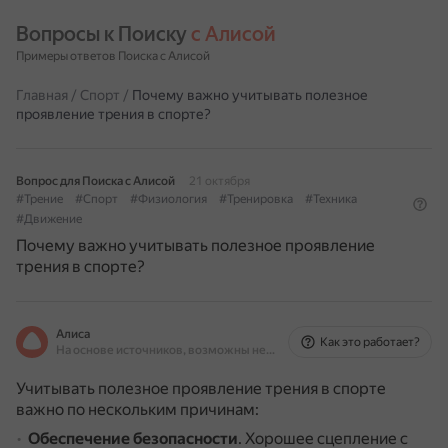
Вопросы к Поиску 
с Алисой
Примеры ответов Поиска с Алисой
Главная
/
Спорт
/
Почему важно учитывать полезное
проявление трения в спорте?
Вопрос для Поиска с Алисой
21 октября
#Трение
#Спорт
#Физиология
#Тренировка
#Техника
#Движение
Почему важно учитывать полезное проявление
трения в спорте?
Алиса
Как это работает?
На основе источников, возможны неточности
Учитывать полезное проявление трения в спорте
важно по нескольким причинам:
Обеспечение безопасности
.
Хорошее сцепление с