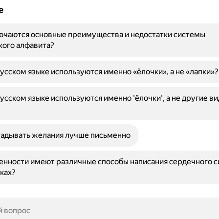
е
ючаются основные преимущества и недостатки системы
кого алфавита?
усском языке используются именно «ёлочки», а не «лапки»?
усском языке используются именно 'ёлочки', а не другие в
гадывать желания лучше письменно
енности имеют различные способы написания сердечного с
ках?