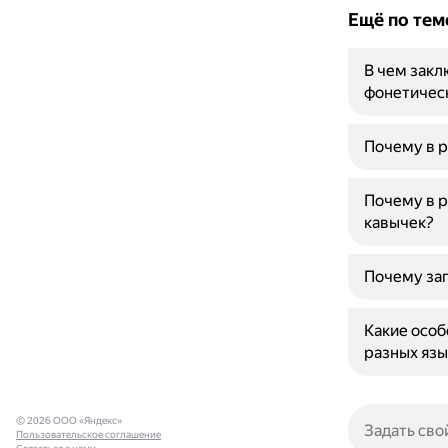
Ещё по тем
В чем закл
фонетичес
Почему в р
Почему в р
кавычек?
Почему за
Какие особ
разных язы
© 2026 ООО «Яндекс»
Пользовательское соглашение