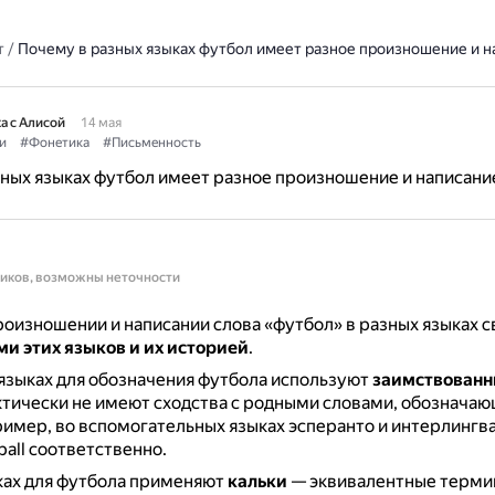
т
/
Почему в разных языках футбол имеет разное произношение и н
а с Алисой
14 мая
и
#Фонетика
#Письменность
ных языках футбол имеет разное произношение и написани
ников, возможны неточности
роизношении и написании слова «футбол» в разных языках с
и этих языков и их историей
.
языках для обозначения футбола используют
заимствованн
тически не имеют сходства с родными словами, обознача
имер, во вспомогательных языках эсперанто и интерлингв
tball соответственно.
ках для футбола применяют
кальки
— эквивалентные терми