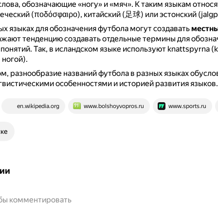
лова, обозначающие «ногу» и «мяч».
К таким языкам относя
еческий (ποδόσφαιρο), китайский (足球) или эстонский (jalgpa
ых языках для обозначения футбола могут создавать
местны
ажают тенденцию создавать отдельные термины для обозна
 понятий.
Так, в исландском языке используют knattspyrna (kn
 ногой).
м, разнообразие названий футбола в разных языках обусло
вистическими особенностями и историей развития языков.
en.wikipedia.org
www.bolshoyvopros.ru
www.sports.ru
ске
ии
обы комментировать