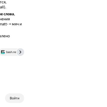
тся,
ll).
е слова
,
чения
att- = мяч и
влено
bash.news
yandex.ru
Войти