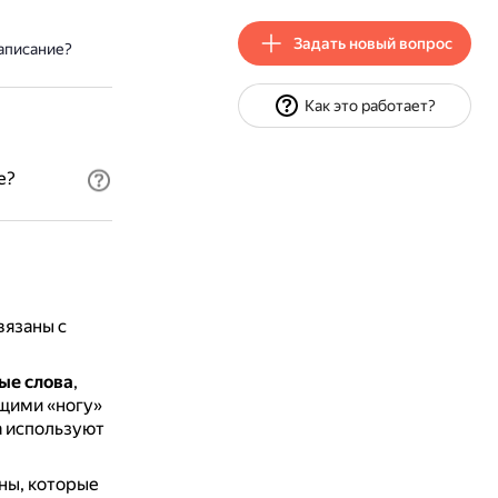
Задать новый вопрос
аписание?
Как это работает?
е?
вязаны с
ые слова
,
ющими «ногу»
а используют
ны, которые