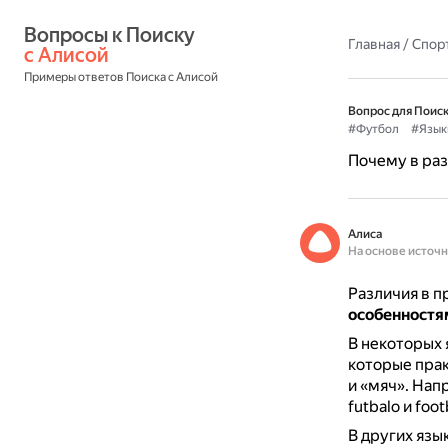
Вопросы к Поиску 
Главная
/
Спор
с Алисой
Примеры ответов Поиска с Алисой
Вопрос для Поиск
#Футбол
#Язык
Почему в раз
Алиса
На основе источ
Различия в п
особенностям
В некоторых 
которые прак
и «мяч».
Напр
futbalo и foo
В других язы