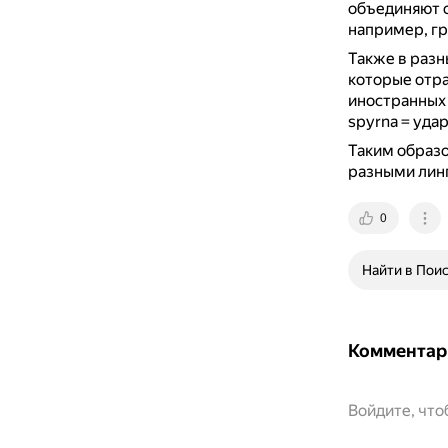
объединяют с
например, гр
Также в разн
которые отр
иностранных
spyrna = удар
Таким образо
разными линг
0
Найти в Пои
Комментар
Войдите, чт