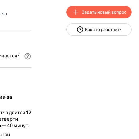
Задать новый вопрос
тча
Как это работает?
ичается?
из-за
тча длится 12
четверти
 — 40 минут.
рган