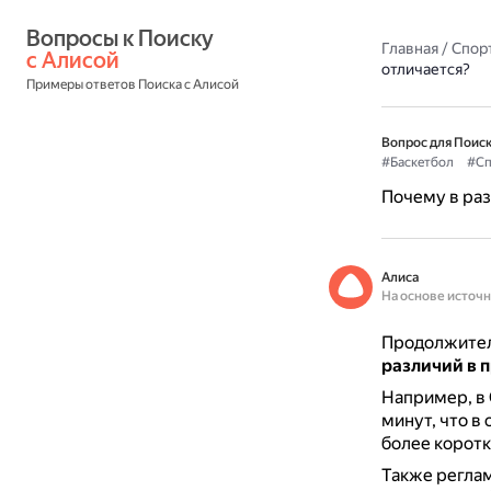
Вопросы к Поиску 
Главная
/
Спор
с Алисой
отличается?
Примеры ответов Поиска с Алисой
Вопрос для Поиск
#Баскетбол
#Сп
Почему в раз
Алиса
На основе источ
Продолжитель
различий в 
Например, в 
минут, что в
более коротк
Также реглам