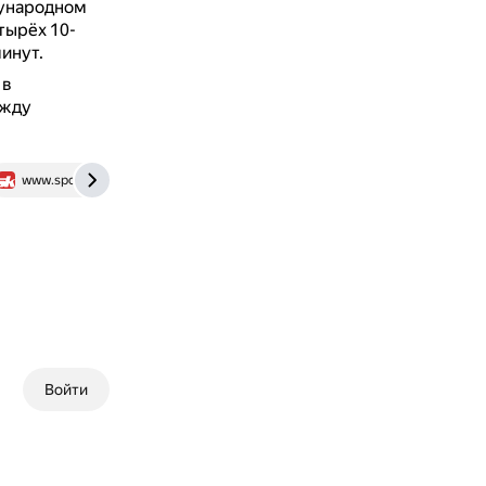
ународном
тырёх 10-
инут.
 в
ежду
www.sportskeeda.com
www.sports.ru
Войти