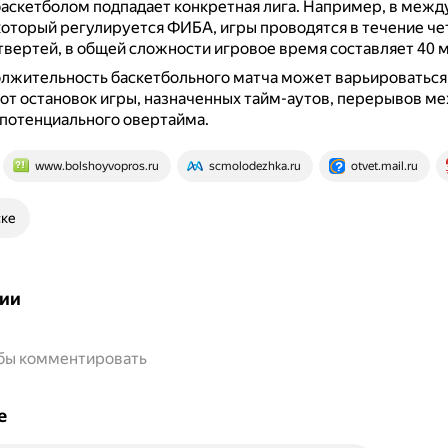
аскетболом подпадает конкретная лига.
Например, в межд
который регулируется ФИБА, игры проводятся в течение че
вертей, в общей сложности игровое время составляет 40 м
лжительность баскетбольного матча может варьироваться
от остановок игры, назначенных тайм-аутов, перерывов м
потенциального овертайма.
www.bolshoyvopros.ru
scmolodezhka.ru
otvet.mail.ru
ске
ии
обы комментировать
е