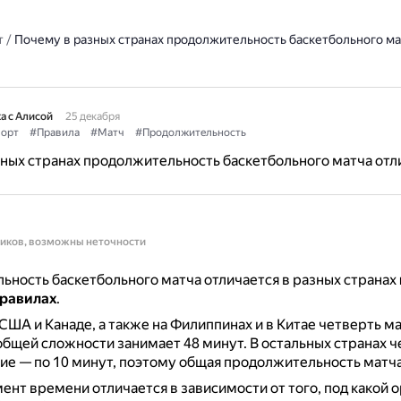
т
/
Почему в разных странах продолжительность баскетбольного ма
а с Алисой
25 декабря
орт
#Правила
#Матч
#Продолжительность
ных странах продолжительность баскетбольного матча отл
ников, возможны неточности
ность баскетбольного матча отличается в разных странах
правилах
.
США и Канаде, а также на Филиппинах и в Китае четверть ма
 общей сложности занимает 48 минут.
В остальных странах 
ие — по 10 минут, поэтому общая продолжительность матча
ент времени отличается в зависимости от того, под какой о