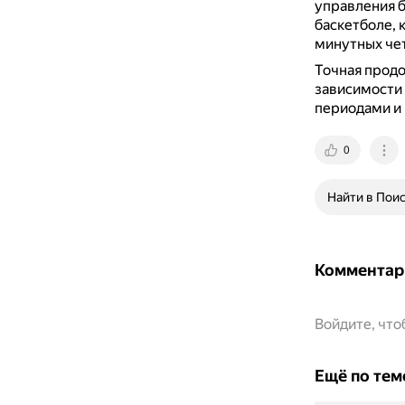
управления б
баскетболе, 
минутных чет
Точная продо
зависимости 
периодами и 
0
Найти в Пои
Комментар
Войдите, чт
Ещё по тем