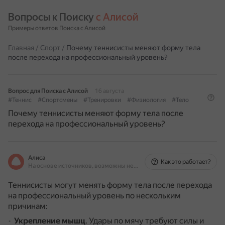
Вопросы к Поиску 
с Алисой
Примеры ответов Поиска с Алисой
Главная
/
Спорт
/
Почему теннисисты меняют форму тела
после перехода на профессиональный уровень?
Вопрос для Поиска с Алисой
16 августа
#Теннис
#Спортсмены
#Тренировки
#Физиология
#Тело
Почему теннисисты меняют форму тела после
перехода на профессиональный уровень?
Алиса
Как это работает?
На основе источников, возможны неточности
Теннисисты могут менять форму тела после перехода
на профессиональный уровень по нескольким
причинам:
Укрепление мышц
.
Удары по мячу требуют силы и