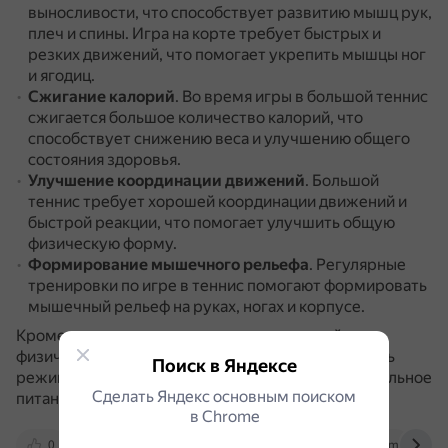
выносливости, что способствует развитию мышц рук,
плеч и спины.
Игра на корте требует быстрых и
резких движений, что помогает укрепить мышцы ног
и ягодиц.
Сжигание калорий
.
Во время игры в большой теннис
сжигается большое количество калорий, что
способствует снижению веса и улучшению общего
состояния здоровья.
Улучшение координации движений
.
Большой
теннис требует хорошей координации движений и
быстрой реакции, что помогает улучшить общую
физическую форму.
Формирование мышечного рельефа
.
Регулярные
тренировки по игре в теннис помогают формировать
мышечный рельеф на руках, ногах и корпусе.
Кроме того, для поддержания оптимальной
физической формы теннисистам важно соблюдать
Поиск в Яндексе
режим дня, включающий полноценный сон, правильное
Сделать Яндекс основным поиском
питание и регулярные тренировки.
в Сhrome
0
verin-tennis.ru
www.championat.com