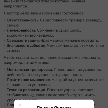
дыхание становится поверхностным, мышцы
напрягаются.
Некоторые причины волнения спортсменов:
Ответственность
.
Страх подвести тренера, команду,
семью.
Неуверенность
.
Сомнения в своих силах,
воспоминания о неудачах.
Сверхмотивация
.
Чрезмерное желание победить.
Значимость события
.
Чем важнее старт, тем сильнее
стресс.
Чтобы справиться с волнением, можно использовать,
например, такие методы:
Ментальная тренировка
.
Представление успешных
действий на поле укрепляет уверенность.
Позитивное мышление
.
Настрой на успех начинается
с правильных установок.
Техники релаксации
.
Простые упражнения для
стабилизации дыхания помогают быстро снизить
уровень стресса.
Поддержка команды, тренера и близких
.
Слова
Поиск в Яндексе