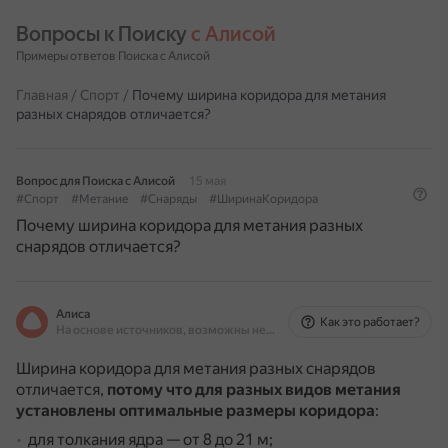
Вопросы к Поиску 
с Алисой
Примеры ответов Поиска с Алисой
Главная
/
Спорт
/
Почему ширина коридора для метания
разных снарядов отличается?
Вопрос для Поиска с Алисой
15 мая
#Спорт
#Метание
#Снаряды
#ШиринаКоридора
Почему ширина коридора для метания разных
снарядов отличается?
Алиса
Как это работает?
На основе источников, возможны неточности
Ширина коридора для метания разных снарядов
отличается,
потому что для разных видов метания
установлены оптимальные размеры коридора
:
для толкания ядра — от 8 до 21 м;