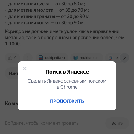
для метания диска — от 30 до 60 м;
для метания молота — от 35 до 70 м;
для метания гранаты — от 20 до 90 м;
для метания копья — от 30 до 90 м.
Коридор не должен иметь уклон как в направлении
метания, так и в поперечном направлении более, чем
1:1000.
0
dokipedia.ru
multiurok.ru
resh.edu.ru
Поиск в Яндексе
Найти в Поиске
Сделать Яндекс основным поиском
в Сhrome
ПРОДОЛЖИТЬ
Комментарии
Войдите, чтобы комментировать
Войти