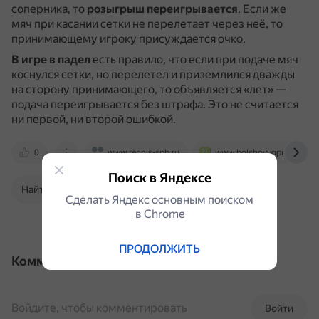
соперника, то
розыгрыш переигрывается
.
Если же
мяч при касании сетки не перелетает через неё, то
принимающему игроку присуждается очко.
В игре в падел
есть правило, что если при подаче мяч
коснулся сетки, но перелетел и приземлился дважды
на сторону принимающего, то объявляется «лет» —
подача переигрывается без штрафа.
Это не считается
ни первой, ни второй ошибкой.
0
www.tennis-spb.ru
www.bolshoyvopros.ru
Поиск в Яндексе
Найти в Поиске
Сделать Яндекс основным поиском
в Сhrome
ПРОДОЛЖИТЬ
Комментарии
Войдите, чтобы комментировать
Войти