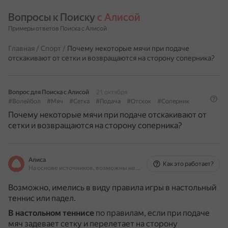
Вопросы к Поиску 
с Алисой
Примеры ответов Поиска с Алисой
Главная
/
Спорт
/
Почему некоторые мячи при подаче
отскакивают от сетки и возвращаются на сторону соперника?
Вопрос для Поиска с Алисой
21 октября
#Волейбол
#Мяч
#Сетка
#Подача
#Отскок
#Соперник
Почему некоторые мячи при подаче отскакивают от
сетки и возвращаются на сторону соперника?
Алиса
Как это работает?
На основе источников, возможны неточности
Возможно, имелись в виду правила игры в настольный
теннис или падел.
В настольном теннисе
по правилам, если при подаче
мяч задевает сетку и перелетает на сторону