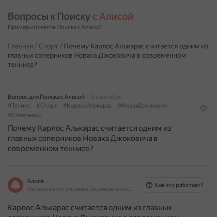
Вопросы к Поиску 
с Алисой
Примеры ответов Поиска с Алисой
Главная
/
Спорт
/
Почему Карлос Алькарас считается одним из
главных соперников Новака Джоковича в современном
теннисе?
Вопрос для Поиска с Алисой
5 сентября
#Теннис
#Спорт
#КарлосАлькарас
#НовакДжокович
#Соперники
Почему Карлос Алькарас считается одним из
главных соперников Новака Джоковича в
современном теннисе?
Алиса
Как это работает?
На основе источников, возможны неточности
Карлос Алькарас считается одним из главных