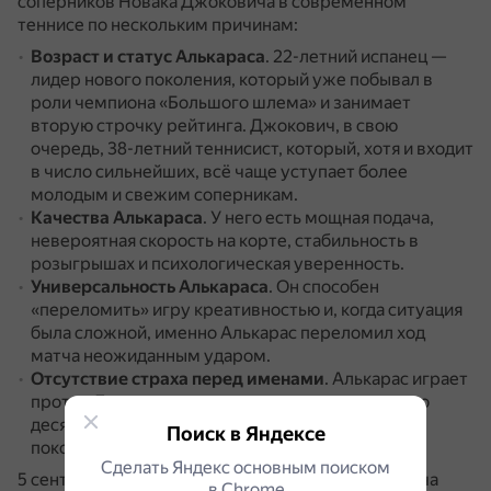
соперников Новака Джоковича в современном
теннисе по нескольким причинам:
Возраст и статус Алькараса
.
22-летний испанец —
лидер нового поколения, который уже побывал в
роли чемпиона «Большого шлема» и занимает
вторую строчку рейтинга.
Джокович, в свою
очередь, 38-летний теннисист, который, хотя и входит
в число сильнейших, всё чаще уступает более
молодым и свежим соперникам.
Качества Алькараса
.
У него есть мощная подача,
невероятная скорость на корте, стабильность в
розыгрышах и психологическая уверенность.
Универсальность Алькараса
.
Он способен
«переломить» игру креативностью и, когда ситуация
была сложной, именно Алькарас переломил ход
матча неожиданным ударом.
Отсутствие страха перед именами
.
Алькарас играет
против Джоковича и других мастеров прошлого
десятилетия так, как будто это соперники из его
Поиск в Яндексе
поколения.
Сделать Яндекс основным поиском
5 сентября 2025 года Алькарас обыграл Джоковича
в Сhrome