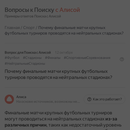
Вопросы к Поиску 
с Алисой
Примеры ответов Поиска с Алисой
Главная
/
Спорт
/
Почему финальные матчи крупных
футбольных турниров проводятся на нейтральных стадионах?
Вопрос для Поиска с Алисой
12 октября
#Футбол
#Стадионы
#Финалы
#СпортивныеСоревнования
#НейтральныеСтадионы
Почему финальные матчи крупных футбольных
турниров проводятся на нейтральных стадионах?
Алиса
Как это работает?
На основе источников, возможны неточности
Финальные матчи крупных футбольных турниров
могут проводиться на нейтральных стадионах
из-за
различных причин
, таких как недостаточный уровень