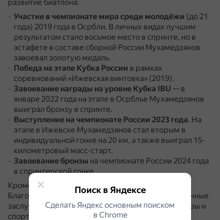
развитие биатлона:
Участие в чемпионате мира среди молодёжи
(до 21
года) 2019 года в Осрбли.
В личных видах лучшим
результатом стало восьмое место в спринте, но в
эстафете в составе сборной России Мухамедзянов
завоевал золотую медаль.
Победа на этапе Кубка России
в рамках
соревнований «Ижевская винтовка» (2019).
Завоевание награды на уровне Кубка IBU
— в
январе 2022 года на этапе в Осрблье Мухамедзянов
выиграл бронзу в спринте.
Выступление на чемпионате России 2023 года
.
На
этапе в Ижевске Мухамедзянов стал вторым в
индивидуальной гонке на 20 км, а также выиграл 15-
километровый масс-старт.
Завоевание бронзы
на чемпионате России 2024 года
в спринтерской гонке.
Кроме того, в 2023 году Мухамедзянов получил
Поиск в Яндексе
Благодарность от властей Удмуртии за особые личные
Сделать Яндекс основным поиском
заслуги и достижения в сфере физической культуры и
в Сhrome
спорта.