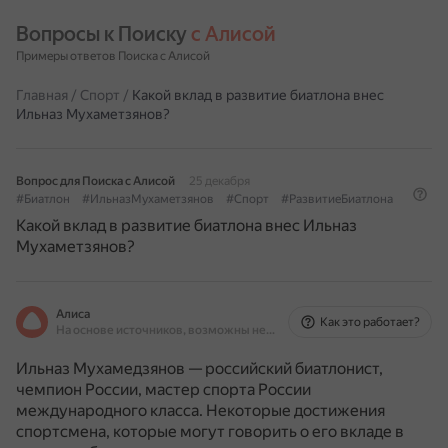
Вопросы к Поиску 
с Алисой
Примеры ответов Поиска с Алисой
Главная
/
Спорт
/
Какой вклад в развитие биатлона внес
Ильназ Мухаметзянов?
Вопрос для Поиска с Алисой
25 декабря
#Биатлон
#ИльназМухаметзянов
#Спорт
#РазвитиеБиатлона
Какой вклад в развитие биатлона внес Ильназ
Мухаметзянов?
Алиса
Как это работает?
На основе источников, возможны неточности
Ильназ Мухамедзянов — российский биатлонист,
чемпион России, мастер спорта России
международного класса.
Некоторые достижения
спортсмена, которые могут говорить о его вкладе в