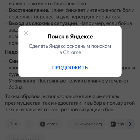
излишне активен в ближнем бою.
Восстановление
.
Клинч снижает интенсивность боя и
позволяет перевести дух, перегруппироваться.
Выход из сложных ситуаций
.
Например, если бойца
зацепят за канаты или зажмут в углу, клинч даёт
Поиск в Яндексе
возможность безопасно выйти из невыгодного
положения.
Сделать Яндекс основным поиском
Недостатки использования клинча в бою
:
в Сhrome
Снижение темпа и динамичности боя
.
Частые
ПРОДОЛЖИТЬ
клинчи могут вести к штрафным санкциям со стороны
судьи.
Утомление
.
Постоянные толчки в клинче утомляют
бойца.
Таким образом, использование клинча имеет как
преимущества, так и недостатки, и выбор в пользу этой
техники зависит от конкретной ситуации в бою.
0
dzen.ru
ru.wikipedia.org
fight.ru