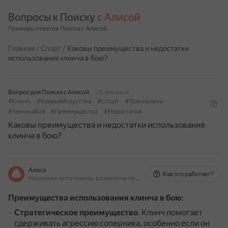
Вопросы к Поиску 
с Алисой
Примеры ответов Поиска с Алисой
Главная
/
Спорт
/
Каковы преимущества и недостатки
использования клинча в бою?
Вопрос для Поиска с Алисой
26 февраля
#Клинч
#БоевыеИскусства
#Спорт
#Тренировка
#ТехникаБоя
#Преимущества
#Недостатки
Каковы преимущества и недостатки использования
клинча в бою?
Алиса
Как это работает?
На основе источников, возможны неточности
Преимущества использования клинча в бою
:
Стратегическое преимущество
.
Клинч помогает
сдерживать агрессию соперника, особенно если он