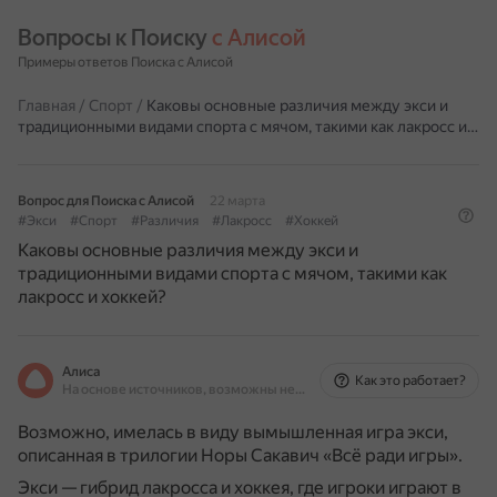
Вопросы к Поиску 
с Алисой
Примеры ответов Поиска с Алисой
Главная
/
Спорт
/
Каковы основные различия между экси и
традиционными видами спорта с мячом, такими как лакросс и…
Вопрос для Поиска с Алисой
22 марта
#Экси
#Спорт
#Различия
#Лакросс
#Хоккей
Каковы основные различия между экси и
традиционными видами спорта с мячом, такими как
лакросс и хоккей?
Алиса
Как это работает?
На основе источников, возможны неточности
Возможно, имелась в виду вымышленная игра экси,
описанная в трилогии Норы Сакавич «Всё ради игры».
Экси — гибрид лакросса и хоккея, где игроки играют в