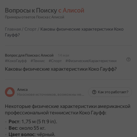
Вопросы к Поиску 
с Алисой
Примеры ответов Поиска с Алисой
Главная
/
Спорт
/
Каковы физические характеристики Коко
Гауфф?
Вопрос для Поиска с Алисой
14 мая
#КокоГауфф
#Теннис
#Спорт
#ФизическиеХарактеристики
Каковы физические характеристики Коко Гауфф?
Алиса
Как это работает?
На основе источников, возможны неточности
Некоторые физические характеристики американской
профессиональной теннисистки Коко Гауфф:
Рост
: 1,75 м (5 ft 9 in).
Вес
: около 55 кг.
Цвет волос
: чёрный.