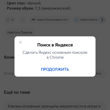
Цвет глаз
: чёрный.
Размер обуви
: 7,5 (американский).
0
www.fitnessreaper.com
thetennisbros.com
Найти в Поиске
Поиск в Яндексе
Сделать Яндекс основным поиском
Комментарии
в Сhrome
ПРОДОЛЖИТЬ
Войдите, чтобы комментировать
Войти
Ещё по теме
Каковы основные принципы вероятности в играх и