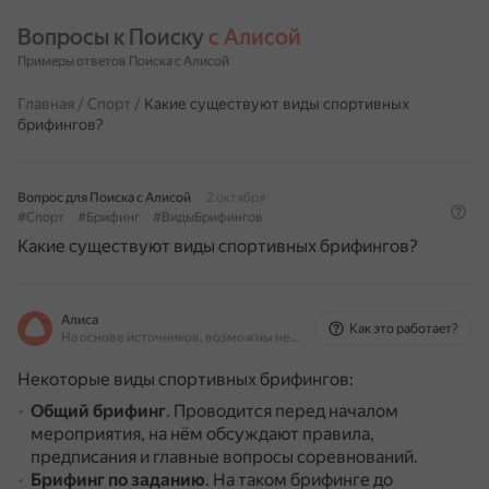
Вопросы к Поиску 
с Алисой
Примеры ответов Поиска с Алисой
Главная
/
Спорт
/
Какие существуют виды спортивных
брифингов?
Вопрос для Поиска с Алисой
2 октября
#Спорт
#Брифинг
#ВидыБрифингов
Какие существуют виды спортивных брифингов?
Алиса
Как это работает?
На основе источников, возможны неточности
Некоторые виды спортивных брифингов:
Общий брифинг
.
Проводится перед началом
мероприятия, на нём обсуждают правила,
предписания и главные вопросы соревнований.
Брифинг по заданию
.
На таком брифинге до