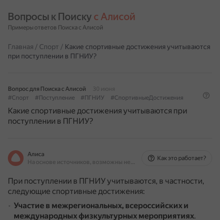
Вопросы к Поиску 
с Алисой
Примеры ответов Поиска с Алисой
Главная
/
Спорт
/
Какие спортивные достижения учитываются
при поступлении в ПГНИУ?
Вопрос для Поиска с Алисой
30 июня
#Спорт
#Поступление
#ПГНИУ
#СпортивныеДостижения
Какие спортивные достижения учитываются при
поступлении в ПГНИУ?
Алиса
Как это работает?
На основе источников, возможны неточности
При поступлении в ПГНИУ учитываются, в частности,
следующие спортивные достижения:
Участие в межрегиональных, всероссийских и
международных физкультурных мероприятиях
.