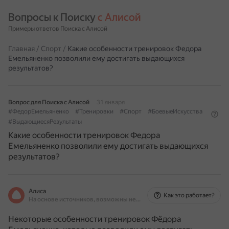
Вопросы к Поиску 
с Алисой
Примеры ответов Поиска с Алисой
Главная
/
Спорт
/
Какие особенности тренировок Федора
Емельяненко позволили ему достигать выдающихся
результатов?
Вопрос для Поиска с Алисой
31 января
#ФедорЕмельяненко
#Тренировки
#Спорт
#БоевыеИскусства
#ВыдающиесяРезультаты
Какие особенности тренировок Федора
Емельяненко позволили ему достигать выдающихся
результатов?
Алиса
Как это работает?
На основе источников, возможны неточности
Некоторые особенности тренировок Фёдора