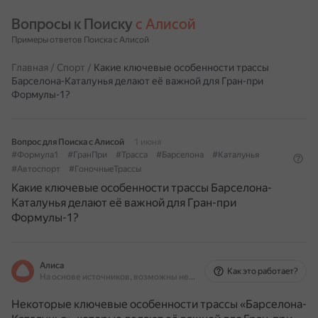
Вопросы к Поиску 
с Алисой
Примеры ответов Поиска с Алисой
Главная
/
Спорт
/
Какие ключевые особенности трассы
Барселона-Каталунья делают её важной для Гран-при
Формулы-1?
Вопрос для Поиска с Алисой
1 июня
#Формула1
#ГранПри
#Трасса
#Барселона
#Каталунья
#Автоспорт
#ГоночныеТрассы
Какие ключевые особенности трассы Барселона-
Каталунья делают её важной для Гран-при
Формулы-1?
Алиса
Как это работает?
На основе источников, возможны неточности
Некоторые ключевые особенности трассы «Барселона-