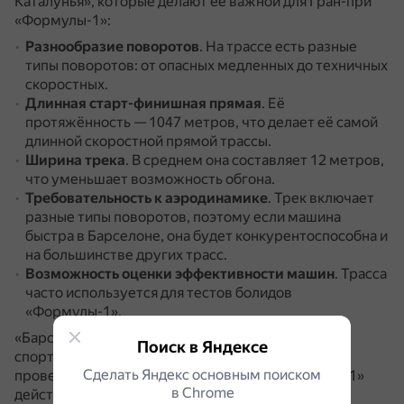
Каталунья», которые делают её важной для Гран-при
«Формулы-1»:
Разнообразие поворотов
.
На трассе есть разные
типы поворотов: от опасных медленных до техничных
скоростных.
Длинная старт-финишная прямая
.
Её
протяжённость — 1047 метров, что делает её самой
длинной скоростной прямой трассы.
Ширина трека
.
В среднем она составляет 12 метров,
что уменьшает возможность обгона.
Требовательность к аэродинамике
.
Трек включает
разные типы поворотов, поэтому если машина
быстра в Барселоне, она будет конкурентоспособна и
на большинстве других трасс.
Возможность оценки эффективности машин
.
Трасса
часто используется для тестов болидов
«Формулы-1».
«Барселона-Каталунья» — одно из известных
Поиск в Яндексе
спортивных сооружений, используемых для
Сделать Яндекс основным поиском
проведения этапов «Формулы-1», а контракт с «Ф1»
в Сhrome
действует до 2026 года включительно.