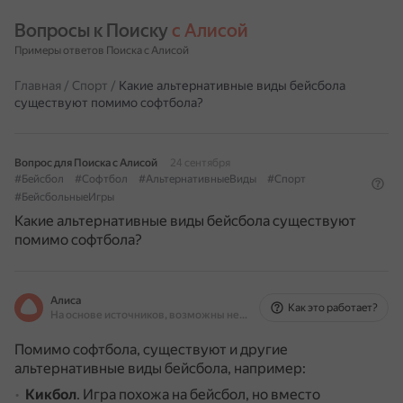
Вопросы к Поиску 
с Алисой
Примеры ответов Поиска с Алисой
Главная
/
Спорт
/
Какие альтернативные виды бейсбола
существуют помимо софтбола?
Вопрос для Поиска с Алисой
24 сентября
#Бейсбол
#Софтбол
#АльтернативныеВиды
#Спорт
#БейсбольныеИгры
Какие альтернативные виды бейсбола существуют
помимо софтбола?
Алиса
Как это работает?
На основе источников, возможны неточности
Помимо софтбола, существуют и другие
альтернативные виды бейсбола, например:
Кикбол
.
Игра похожа на бейсбол, но вместо