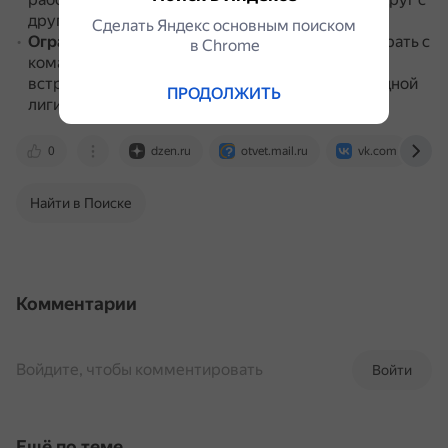
другом до поздних стадий.
Сделать Яндекс основным поиском
Ограничения по встречам
.
Клуб не сможет сыграть с
в Сhrome
командами из своей же страны и не сможет
встретиться более чем с двумя командами из одной
ПРОДОЛЖИТЬ
лиги.
0
dzen.ru
otvet.mail.ru
vk.com
Найти в Поиске
Комментарии
Войдите, чтобы комментировать
Войти
Ещё по теме