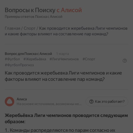
Вопросы к Поиску 
с Алисой
Примеры ответов Поиска с Алисой
Главная
/
Спорт
/
Как проводится жеребьевка Лиги чемпионов
и какие факторы влияют на составление пар команд?
Вопрос для Поиска с Алисой
1 марта
#Футбол
#Жеребьёвка
#ЛигаЧемпионов
#Спорт
#ФутболПрогноз
Как проводится жеребьевка Лиги чемпионов и какие
факторы влияют на составление пар команд?
Алиса
Как это работает?
На основе источников, возможны неточности
Жеребьёвка Лиги чемпионов проводится следующим
образом
:
Команды распределяются по парам согласно их