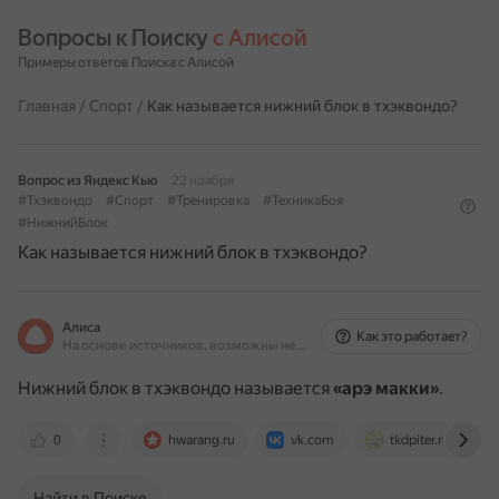
Вопросы к Поиску 
с Алисой
Примеры ответов Поиска с Алисой
Главная
/
Спорт
/
Как называется нижний блок в тхэквондо?
Вопрос из Яндекс Кью
22 ноября
#Тхэквондо
#Спорт
#Тренировка
#ТехникаБоя
#НижнийБлок
Как называется нижний блок в тхэквондо?
Алиса
Как это работает?
На основе источников, возможны неточности
Нижний блок в тхэквондо называется
«арэ макки»
.
0
hwarang.ru
vk.com
tkdpiter.ru
Найти в Поиске