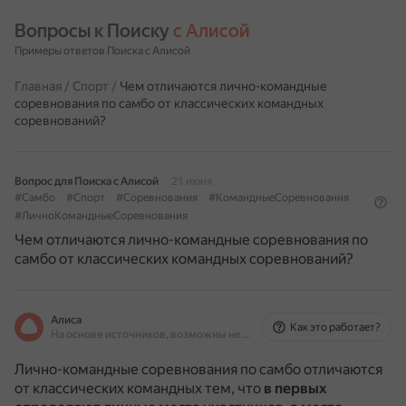
Вопросы к Поиску 
с Алисой
Примеры ответов Поиска с Алисой
Главная
/
Спорт
/
Чем отличаются лично-командные
соревнования по самбо от классических командных
соревнований?
Вопрос для Поиска с Алисой
21 июня
#Самбо
#Спорт
#Соревнования
#КомандныеСоревнования
#ЛичноКомандныеСоревнования
Чем отличаются лично-командные соревнования по
самбо от классических командных соревнований?
Алиса
Как это работает?
На основе источников, возможны неточности
Лично-командные соревнования по самбо отличаются
от классических командных тем, что
в первых