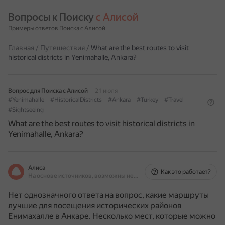
Вопросы к Поиску 
с Алисой
Примеры ответов Поиска с Алисой
Главная
/
Путешествия
/
What are the best routes to visit
historical districts in Yenimahalle, Ankara?
Вопрос для Поиска с Алисой
21 июля
#Yenimahalle
#HistoricalDistricts
#Ankara
#Turkey
#Travel
#Sightseeing
What are the best routes to visit historical districts in
Yenimahalle, Ankara?
Алиса
Как это работает?
На основе источников, возможны неточности
Нет однозначного ответа на вопрос, какие маршруты
лучшие для посещения исторических районов
Енимахалле в Анкаре. Несколько мест, которые можно