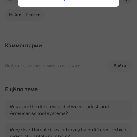
Найти в Поиске
Комментарии
Войдите, чтобы комментировать
Войти
Ещё по теме
What are the differences between Turkish and
American school systems?
Why do different cities in Turkey have different vehicle
registration plate numbers?