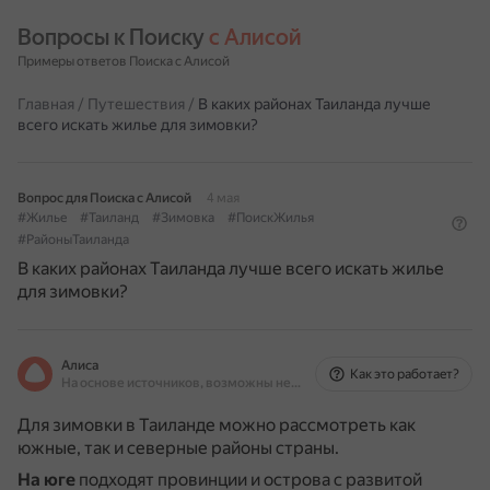
Вопросы к Поиску 
с Алисой
Примеры ответов Поиска с Алисой
Главная
/
Путешествия
/
В каких районах Таиланда лучше
всего искать жилье для зимовки?
Вопрос для Поиска с Алисой
4 мая
#Жилье
#Таиланд
#Зимовка
#ПоискЖилья
#РайоныТаиланда
В каких районах Таиланда лучше всего искать жилье
для зимовки?
Алиса
Как это работает?
На основе источников, возможны неточности
Для зимовки в Таиланде можно рассмотреть как
южные, так и северные районы страны.
На юге
подходят провинции и острова с развитой