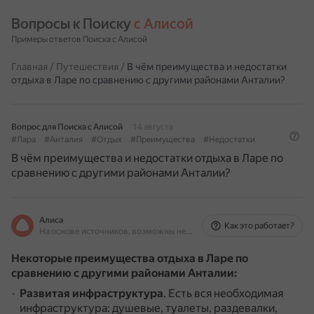
Вопросы к Поиску 
с Алисой
Примеры ответов Поиска с Алисой
Главная
/
Путешествия
/
В чём преимущества и недостатки
отдыха в Ларе по сравнению с другими районами Анталии?
Вопрос для Поиска с Алисой
14 августа
#Лара
#Анталия
#Отдых
#Преимущества
#Недостатки
В чём преимущества и недостатки отдыха в Ларе по
сравнению с другими районами Анталии?
Алиса
Как это работает?
На основе источников, возможны неточности
Некоторые преимущества отдыха в Ларе по
сравнению с другими районами Анталии:
Развитая инфраструктура
.
Есть вся необходимая
инфраструктура: душевые, туалеты, раздевалки,