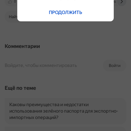
0
travelask.ru
viasun.ru
pikabu.ru
ПРОДОЛЖИТЬ
Найти в Поиске
Комментарии
Войдите, чтобы комментировать
Войти
Ещё по теме
Каковы преимущества и недостатки
использования зелёного паспорта для экспортно-
импортных операций?