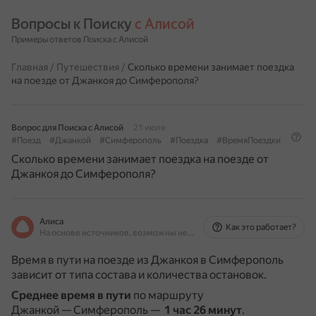
Вопросы к Поиску 
с Алисой
Примеры ответов Поиска с Алисой
Главная
/
Путешествия
/
Сколько времени занимает поездка
на поезде от Джанкоя до Симферополя?
Вопрос для Поиска с Алисой
21 июля
#Поезд
#Джанкой
#Симферополь
#Поездка
#ВремяПоездки
Сколько времени занимает поездка на поезде от
Джанкоя до Симферополя?
Алиса
Как это работает?
На основе источников, возможны неточности
Время в пути на поезде из Джанкоя в Симферополь
зависит от типа состава и количества остановок.
Среднее время в пути
по маршруту
Джанкой — Симферополь —
1 час 26 минут
.