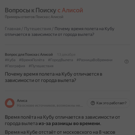
Вопросы к Поиску 
с Алисой
Примеры ответов Поиска с Алисой
Главная
/
Путешествия
/
Почему время полета на Кубу
отличается в зависимости от города вылета?
Вопрос для Поиска с Алисой
13 декабря
#Куба
#ВремяПолёта
#ГородВылета
#РазницаВоВремени
#География
#Путешествия
Почему время полета на Кубу отличается в
зависимости от города вылета?
Алиса
Как это работает?
На основе источников, возможны неточности
Время полёта на Кубу отличается в зависимости от
города вылета
из-за разницы во времени
.
Время на Кубе отстаёт от московского на 8 часов