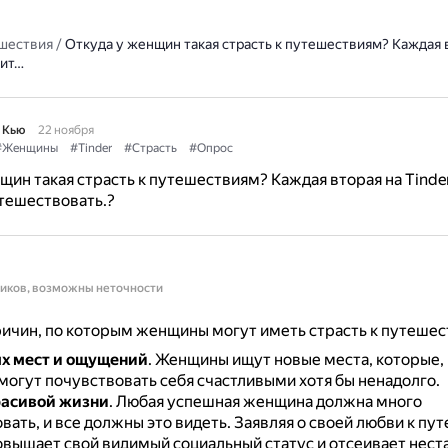
шествия
/
Откуда у женщин такая страсть к путешествиям? Каждая в
бит…
 Кью
22 ноября
#Женщины
#Tinder
#Страсть
#Опрос
щин такая страсть к путешествиям? Каждая вторая на Tinde
тешествовать.?
ников, возможны неточности
ичин, по которым женщины могут иметь страсть к путешес
х мест и ощущений
.
Женщины ищут новые места, которые, 
могут почувствовать себя счастливыми хотя бы ненадолго.
расивой жизни
.
Любая успешная женщина должна много
вать, и все должны это видеть.
Заявляя о своей любви к пу
вышает свой видимый социальный статус и отсеивает нест