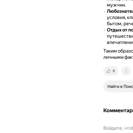
мужчин.
Любознате
условия, к
бытом, реч
Отдых от п
путешествия
впечатлени
Таким образо
личными фак
0
Найти в Пои
Комментар
Войдите, чт