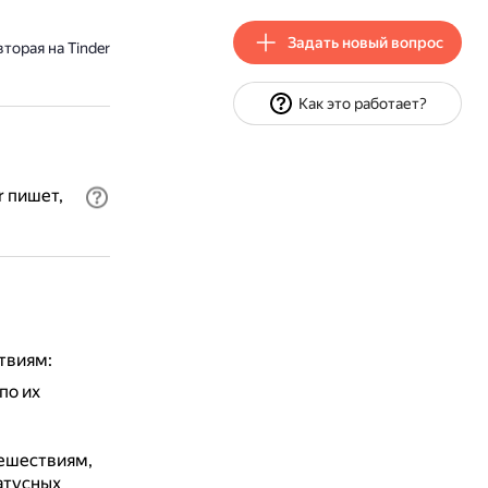
Задать новый вопрос
торая на Tinder
Как это работает?
r пишет,
твиям:
по их
тешествиям,
атусных