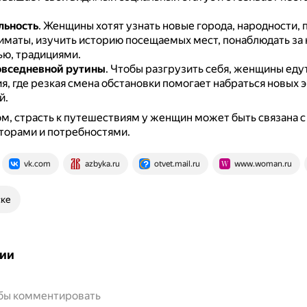
льность
.
Женщины хотят узнать новые города, народности,
лиматы, изучить историю посещаемых мест, понаблюдать з
ью, традициями.
овседневной рутины
.
Чтобы разгрузить себя, женщины едут
, где резкая смена обстановки помогает набраться новых 
й.
м, страсть к путешествиям у женщин может быть связана 
торами и потребностями.
vk.com
azbyka.ru
otvet.mail.ru
www.woman.ru
ске
ии
обы комментировать