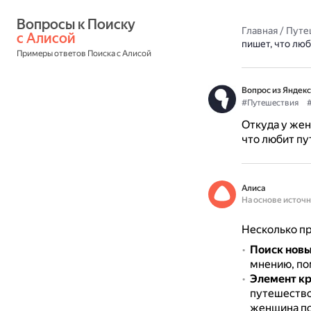
Вопросы к Поиску 
Главная
/
Путе
с Алисой
пишет, что лю
Примеры ответов Поиска с Алисой
Вопрос из Яндекс
#Путешествия
Откуда у жен
что любит пу
Алиса
На основе источ
Несколько пр
Поиск новы
мнению, по
Элемент к
путешество
женщина по