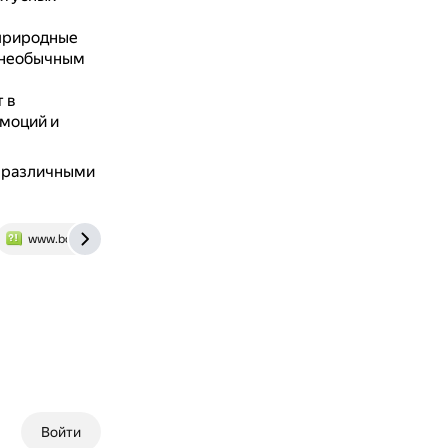
 природные
а необычным
 в
эмоций и
с различными
www.bolshoyvopros.ru
Войти