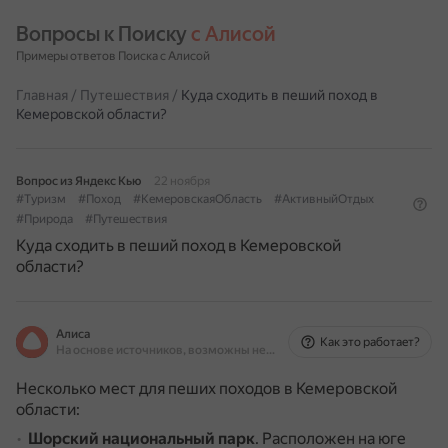
Вопросы к Поиску 
с Алисой
Примеры ответов Поиска с Алисой
Главная
/
Путешествия
/
Куда сходить в пеший поход в
Кемеровской области?
Вопрос из Яндекс Кью
22 ноября
#Туризм
#Поход
#КемеровскаяОбласть
#АктивныйОтдых
#Природа
#Путешествия
Куда сходить в пеший поход в Кемеровской
области?
Алиса
Как это работает?
На основе источников, возможны неточности
Несколько мест для пеших походов в Кемеровской
области:
Шорский национальный парк
.
Расположен на юге