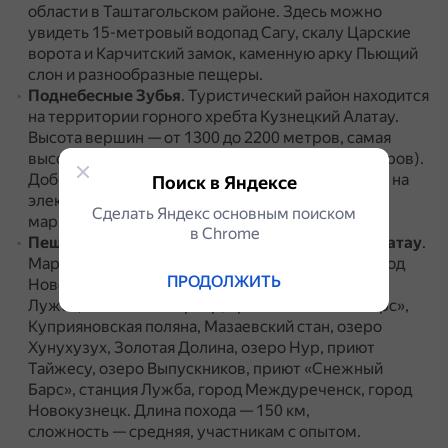
области в Таштагольском районе.
Здесь можно
увидеть 15-метровый водопад Сагу, скалу Царские
ворота и Карчитский замок, каменную арку Пьющий
слон и разнообразные пещеры.
Поднебесные Зубья
.
Туристический район находится
на территории горного хребта Кузнецкий Алатау.
Высота вершин — от 1300 до 2200 метров, самая
высокая точка — пик Старая Крепость (2219 метров).
Добраться на Поднебесные Зубья можно только на
Поиск в Яндексе
электропоезде, ближайшая станция к началу
Сделать Яндекс основным поиском
маршрута — Лужба.
в Сhrome
Пеший поход в Золотую долину Кузнецкого Алатау
.
Маршрут проходит по следующим пунктам: город
ПРОДОЛЖИТЬ
Новокузнецк — город Междуреченск — станция
Лужба, Тальковый карьер, приют «Снежный Барс»,
Куприяновская поляна, Мазаевский стан, озеро
Хунухузух, Золотая Долина, озеро Нур, приют
Тайжесу, озеро Выпускников, приют «Снежный
Барс», станция Лужба, город Междуреченск, город
Новокузнецк.
Длина похода — 150 км,
сложность — средняя, участникам с опытом.