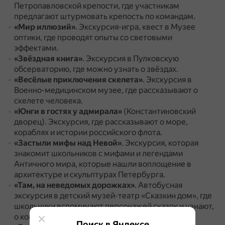
Петропавловской крепости, где участникам
предлагают штурмовать крепость по командам.
«Мир иллюзий»
.
Экскурсия-игра, квест в Музее
оптики, где проводят опыты со световыми
эффектами.
«Звёздная книга»
.
Экскурсия в Пулковскую
обсерваторию, где можно узнать о звёздах.
«Весёлые приключения скелета»
.
Экскурсия в
Военно-медицинском музее, где рассказывают о
скелете человека.
«Юнги в гостях у адмирала»
(Константиновский
дворец).
Экскурсия, где рассказывают о море,
кораблях и истории российского флота.
«Застыли мифы над Невой»
.
Экскурсия, которая
знакомит школьников с мифами и легендами
Античного мира, которые нашли воплощение в
архитектуре и скульптурах Петербурга.
«Там, на неведомых дорожках»
.
Автобусная
экскурсия в детский музей-театр «Сказкин дом», где
школьники вспоминают персонажей сказок и узнают,
о ком их слагали.
Поиск в Яндексе